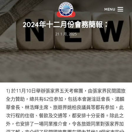
MENU
旅業快訊
2024年十二月份會務簡報：
21 1 月, 2025
1) 於11月10日舉辦張家界五天考察團，由張家界民間國旅
全力贊助，總共有62位参加，包括本會謝淦廷會長、湯麟
華會長、林浩輝主席、旅遊界姚柏良議員等都有参加，此
次行程的住宿、餐飲及交通等，都安排十分妥善。除此之
外，也安排了一場同業推介會，令各旅遊同業對張家界加