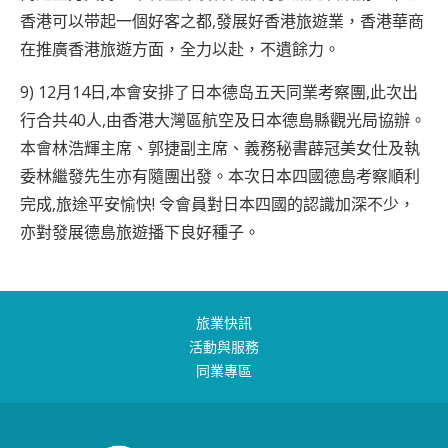
香港可以带起一個好客之都,發展好香港旅遊業，香港華商
在推廣香港旅遊方面，全力以赴，不遺餘力。
9) 12月14日,本會安排了日本德岛五天同業考察團,此次出
行合共40人,由香港大灣區航空及日本德島縣觀光局協辦。
本會林浩輝主席、郭捷副主席、義務秘書薜冠美女仕及執
委林繼發先生亦有隨團出發。本次日本四國德島考察順利
完成,旅途平安愉快! 令會員對日本四國的認識加深不少，
亦對發展德島旅遊播下良好種子。
旅業快訊
活動與服務
同業專區