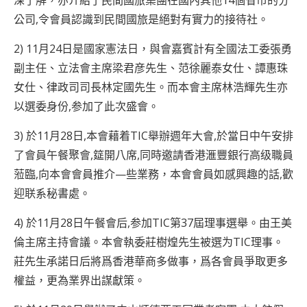
深了解，亦介紹了民間國旅集團在國內其他14個省市的分
公司,令會員認識到民間國旅是絕對有實力的接待社。
2) 11月24日是國家憲法日，與會嘉賓計有全國法工委張勇
副主任、立法會主席梁君彦先生、范徐麗泰女仕、譚惠珠
女仕、律政司司長林定國先生。而本會主席林浩輝先生亦
以選委身份,参加了此次盛會。
3) 於11月28日,本會藉着TIC舉辦週年大會,於當日中午安排
了會員午餐聚會,筵開八席,同時邀請香港滙豐銀行高级職員
蒞臨,向本會會員推介—些業務，本會會員如感興趣的話,歡
迎联系秘書處。
4) 於11月28日午餐會后,参加TIC第37屆理事選舉。由王美
倫主席主持會議。本會執委莊樹煌先生被選为TIC理事。
莊先生承諾日后將爲香港華商多做事，爲各會員爭取更多
權益，更為業界出謀獻策。