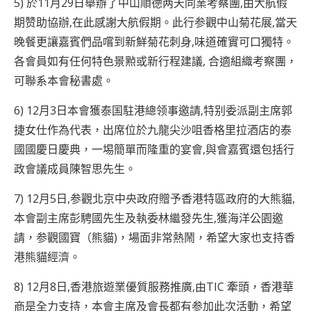
5) 於11月29日舉辦了中山順德两天同業考察團,由大航假
期赞助協辦,在此感謝大航假期。此行参觀中山菊花展,當天
晚餐更讓嘉賓們品嚐到新鮮菊花刺身,味道確實可口獨特。
各會員如有任何特色景㸃或新行程建議, 合適組織考察團，
可聯系本會秘書處。
6) 12月3日本會獲泰国駐港總领事邀請,特别委派副主席郭
捷女仕作為代表，出席位於九龍尖沙咀香格里拉酒店的泰
國國慶日慶典，一埸簡單而隆重的宴會,與會嘉賓還包括行
政會議成員陳智思先生。
7) 12月5日,参觀北京中央政府贈予香港特區政府的大熊貓,
本會副主席彭騁國先生及執委林繼發先生,獲海洋公園邀
請，参觀國寶（熊貓)，場面非常熱鬧，希望大家也支持香
港熊貓經濟。
8) 12月8日,香港旅遊業優質服務推廣,由TIC 牽頭，香港華
商是全力支持，本會主席及會長都有参加此次活動，希望